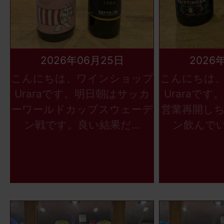
2026年06月25日
2026
こんにちは、ワインショップ
こんにちは
Uraraです。明日朝はサッカ
Uraraで
ーワールドカップスウェーデ
営業再開し
ン戦です。良い結果だ...
ン飲んでい