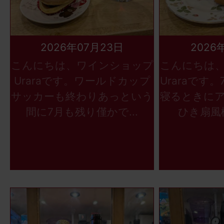
2026年07月23日
2026
こんにちは、ワインショップ
こんにちは
Uraraです。ワールドカップ
Uraraです
サッカーも終わりあっという
寝るときに
間に7月も残り僅かで...
ひき扇風機