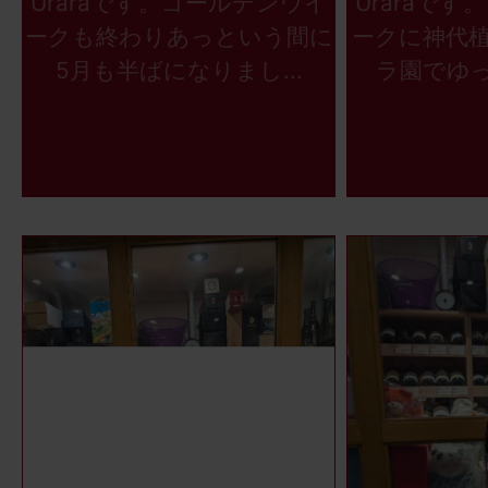
Uraraです。ゴールデンウイ
Uraraで
ークも終わりあっという間に
ークに神代
5月も半ばになりまし...
ラ園でゆっ