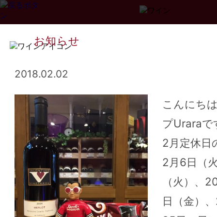
お知らせ
2018.02.02
こんにち
プUrara
Page
1
2
3
...
34
>>
2月定休日
2月6日（火
（火）、2
日（金）、