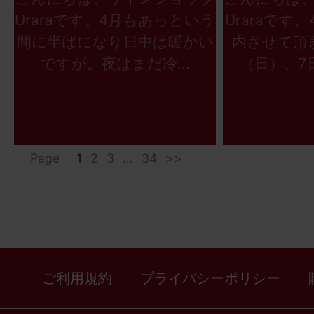
Uraraです。4月もあっという
Uraraです
間に半ばになり日中は暖かい
内させて頂
ですが。夜はまだ冷...
（日）、7日
Page
1
2
3
...
34
>>
ご利用規約
プライバシーポリシー