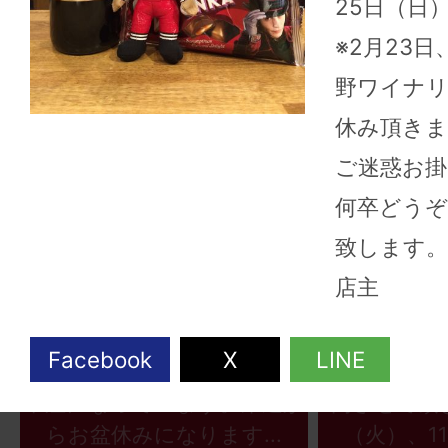
25日（日
※2月23日
野ワイナリ
休み頂きま
ご迷惑お掛
何卒どう
致します。
店主
2026年08月06日
2026
こんにちは、ワインショップ
こんにちは
Uraraです。油断して夜中熱
Uraraです
中症になっています。来週か
内させて頂
らお盆休みになります...
（火）、11