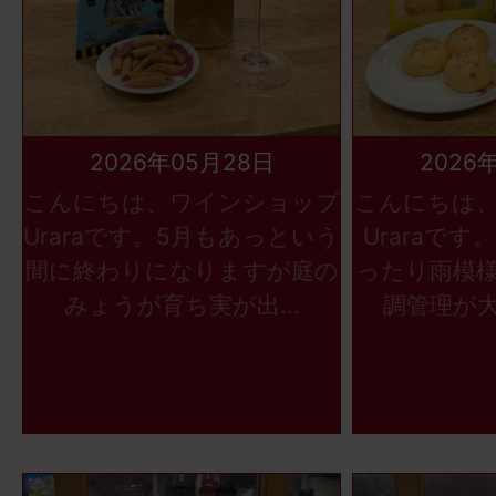
2026年05月28日
2026
こんにちは、ワインショップ
こんにちは
Uraraです。5月もあっという
Uraraで
間に終わりになりますが庭の
ったり雨模
みょうが育ち実が出...
調管理が大