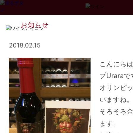
お知らせ
2018.02.15
こんにち
プUrara
Page
1
2
3
...
34
>>
オリンピ
いますね
そろそろ
ます。