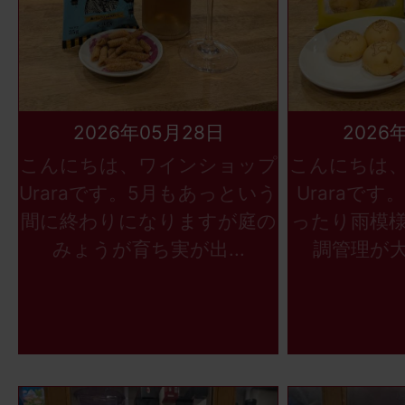
2026年05月28日
2026
こんにちは、ワインショップ
こんにちは
Uraraです。5月もあっという
Uraraで
間に終わりになりますが庭の
ったり雨模
みょうが育ち実が出...
調管理が大