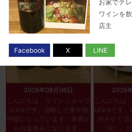
お家でテ
ワインを
店主
2026年08月06日
2026
こんにちは、ワインショップ
こんにちは
Uraraです。油断して夜中熱
Uraraです
中症になっています。来週か
内させて頂
らお盆休みになります...
（火）、11