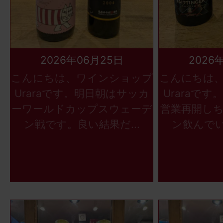
2026年06月25日
2026
こんにちは、ワインショップ
こんにちは
Uraraです。明日朝はサッカ
Uraraで
ーワールドカップスウェーデ
営業再開し
ン戦です。良い結果だ...
ン飲んでい