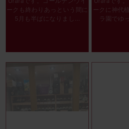
Uraraです。ゴールデンウイ
Uraraで
ークも終わりあっという間に
ークに神代
5月も半ばになりまし...
ラ園でゆっ