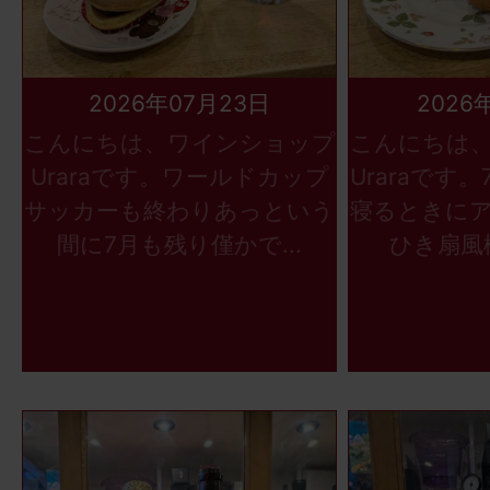
2026年07月23日
2026
こんにちは、ワインショップ
こんにちは
Uraraです。ワールドカップ
Uraraです
サッカーも終わりあっという
寝るときに
間に7月も残り僅かで...
ひき扇風機