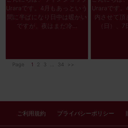
Uraraです。4月もあっという
Uraraです
間に半ばになり日中は暖かい
内させて頂
ですが。夜はまだ冷...
（日）、7日
Page
1
2
3
...
34
>>
ご利用規約
プライバシーポリシー