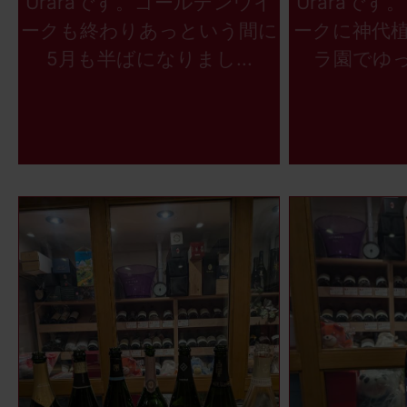
Uraraです。ゴールデンウイ
Uraraで
ークも終わりあっという間に
ークに神代
5月も半ばになりまし...
ラ園でゆっ