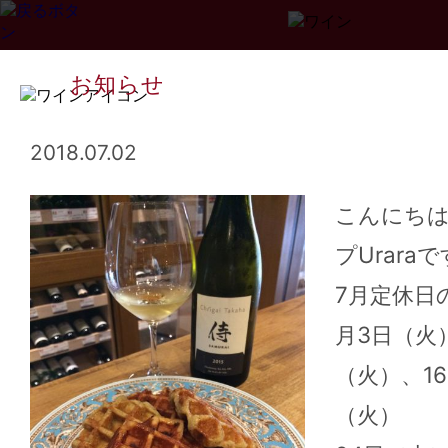
お知らせ
2018.07.02
こんにち
プUrara
Page
1
2
3
...
34
>>
7月定休日
月3日（火
（火）、1
（火）