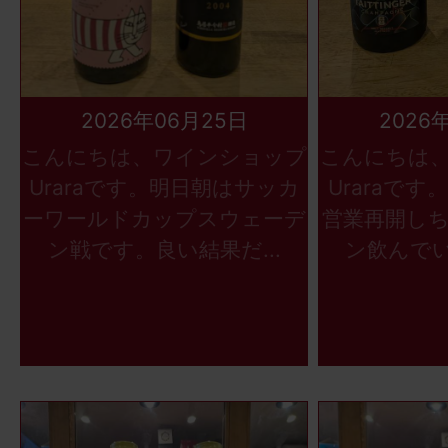
2026年06月25日
2026
こんにちは、ワインショップ
こんにちは
Uraraです。明日朝はサッカ
Uraraで
ーワールドカップスウェーデ
営業再開し
ン戦です。良い結果だ...
ン飲んでい