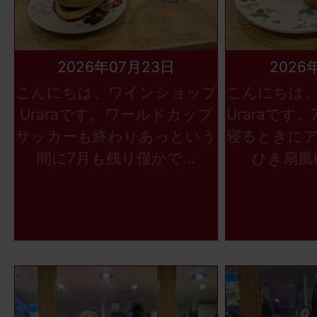
2026年07月23日
2026
こんにちは、ワインショップ
こんにちは
Uraraです。ワールドカップ
Uraraです
サッカーも終わりあっという
寝るときに
間に7月も残り僅かで...
ひき扇風機