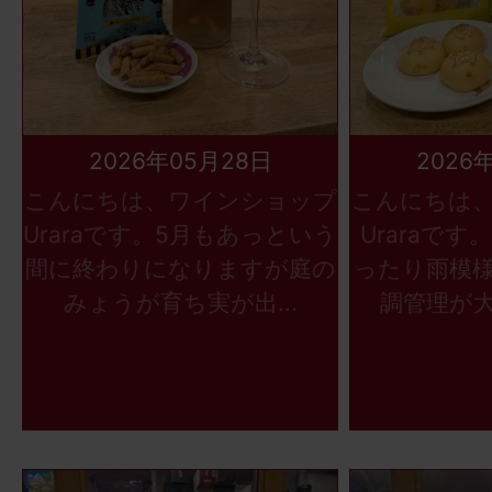
2026年05月28日
2026
こんにちは、ワインショップ
こんにちは
Uraraです。5月もあっという
Uraraで
間に終わりになりますが庭の
ったり雨模
みょうが育ち実が出...
調管理が大