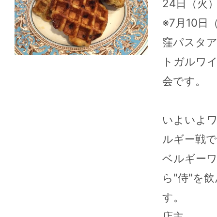
24日（火
※7月10日
窪パスタ
トガルワイ
会です。
いよいよ
ルギー戦で
2026年08月06日
2026
ベルギー
こんにちは、ワインショップ
こんにちは
ら"侍"を
Uraraです。油断して夜中熱
Uraraです
中症になっています。来週か
内させて頂
す。
らお盆休みになります...
（火）、11
店主