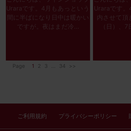
Uraraです。4月もあっという
Uraraです
間に半ばになり日中は暖かい
内させて頂
ですが。夜はまだ冷...
（日）、7日
Page
1
2
3
...
34
>>
ご利用規約
プライバシーポリシー