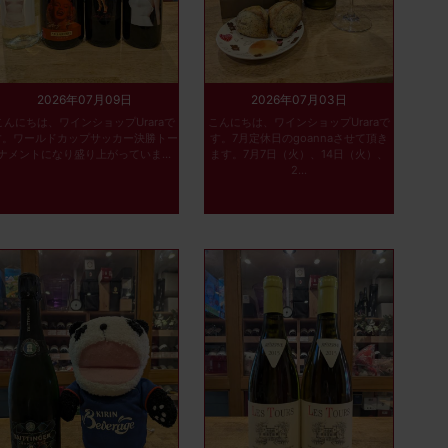
2026年07月09日
2026年07月03日
こんにちは、ワインショップUraraで
こんにちは、ワインショップUraraで
す。ワールドカップサッカー決勝トー
す。7月定休日のgoannaさせて頂き
ナメントになり盛り上がっていま...
ます。7月7日（火）、14日（火）、
2...