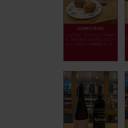
2026年07月16日
こんにちは、ワインショップUraraで
す。7月も半ばになり寝るときにアイ
スノンを枕にひき扇風機まわして...