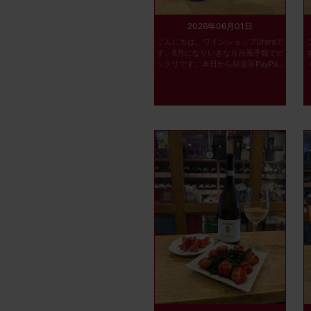
2026年06月01日
こんにちは、ワインショップUraraで
す。6月になりいきなり台風予報でビ
ックリです。本日から杉並区PayPa...