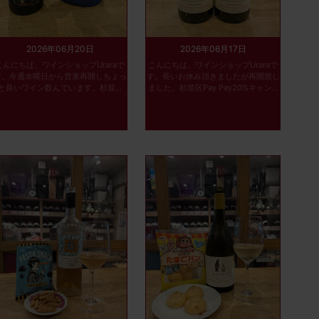
2026年06月20日
2026年06月17日
こんにちは、ワインショップUraraで
こんにちは、ワインショップUraraで
す。今週水曜日から営業再開しちょっ
す。長いお休み頂きましたが再開致し
と良いワイン飲んでいます。杉並...
ました。杉並区Pay Pay20%キャン...