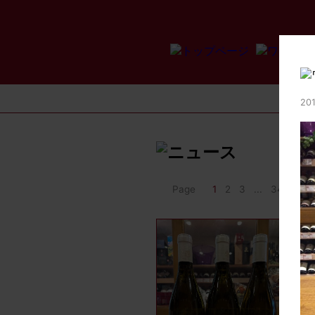
201
Page
1
2
3
...
34
>>