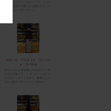
産者。 ラズベリーやスパイス、スミレ
の豊かな香りで滑らかな酸味とタンニ
ンがバランス良いワイン。
ロエーロ アルネイス ヴィーニ
ャ スパルセ
ロエーロの土壌を感じさせるワイン造
りをする造り手。 レモンピールやハー
ブのフレッツシュな香り、豊富なミネ
ラルと酸がイキイキとした味わい。