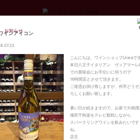
お知らせ
8.07.22
こんにちは、ワインショップUraraで
本日八王子イタリアン ヴィアマーレ
での賞味会にお手伝いに伺うので
16時閉店とさせて頂きます。
ご迷惑お掛け致しますが、何卒どうぞ
ろしくお願い致します。
暑い日が続きますので、お家で大相撲
場所千秋楽をテレビ観戦しながら
スパークリングワインを飲みたいです
ね。
店主