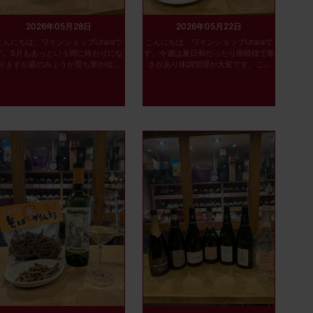
2026年05月28日
2026年05月22日
こんにちは、ワインショップUraraで
こんにちは、ワインショップUraraで
す。5月もあっという間に終わりにな
す。今週は夏日和だったり雨模様で寒
りますが庭のみょうが育ち実が出...
さがあり体調管理が大変です。こ...