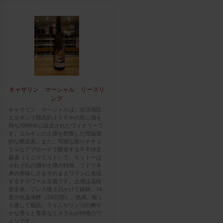
キャサリン マーシャル リースリ
ング
キャサリン マーシャルは、冷涼地区
エルギンで標高約３００ｍの所に畑を
持ち1996年に設立されたワイナリーで
す。エルギンの土壌を把握した理論派
的な醸造家。また、可能な限りナチュ
ラルなアプローチで醸造する不干渉主
義者（ミニマリスト）で、モットーは
それぞれの畑や土壌の特徴、ブドウ本
来の美味しさをそのままワインに表現
するテロワール主義です。土壌は花崗
岩主体。プレス後２日かけて鎮静。14
度の低温発酵（26日間）、熟成。軽く
ろ過して瓶詰。ライムやリンゴの爽や
かな香りと豊富なミネラルが特徴のワ
インです。