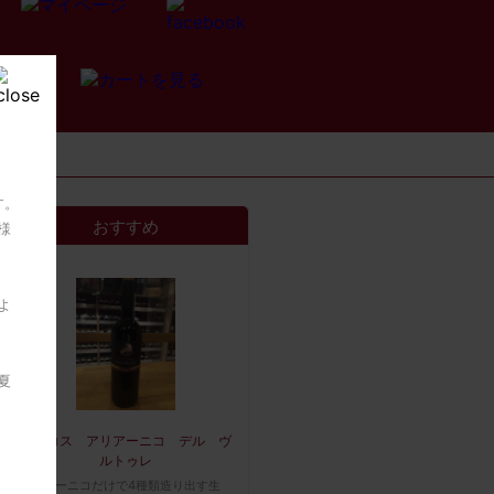
す。
おすすめ
様
よ
夏
グリコス アリアーニコ デル ヴ
ルトゥレ
アリアーニコだけで4種類造り出す生