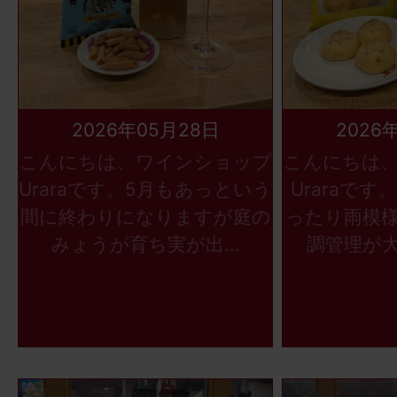
2026年05月28日
2026
こんにちは、ワインショップ
こんにちは
Uraraです。5月もあっという
Uraraで
間に終わりになりますが庭の
ったり雨模
みょうが育ち実が出...
調管理が大