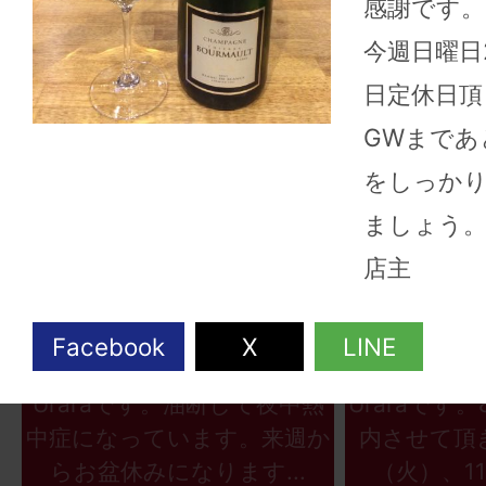
感謝です。
今週日曜日
日定休日頂
GWまであ
をしっか
ましょう
店主
2026年08月06日
2026
こんにちは、ワインショップ
こんにちは
Uraraです。油断して夜中熱
Uraraです
中症になっています。来週か
内させて頂
らお盆休みになります...
（火）、11