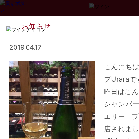
お知らせ
2019.04.17
こんにち
プUrara
Page
1
2
3
...
34
>>
昨日はこ
シャンパ
エリー ブ
店されま