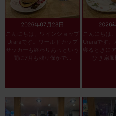
2026年07月23日
2026
こんにちは、ワインショップ
こんにちは
Uraraです。ワールドカップ
Uraraです
サッカーも終わりあっという
寝るときに
間に7月も残り僅かで...
ひき扇風機