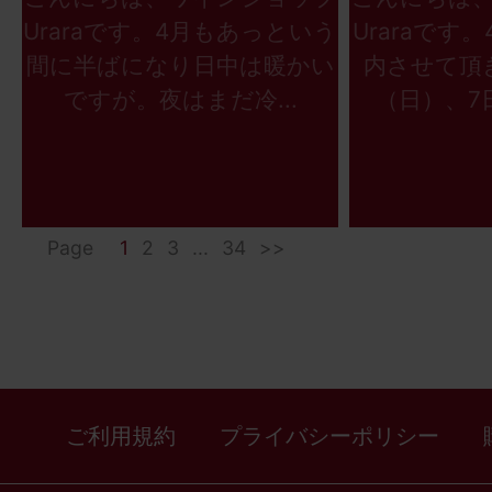
Uraraです。4月もあっという
Uraraです
間に半ばになり日中は暖かい
内させて頂
ですが。夜はまだ冷...
（日）、7日
Page
1
2
3
...
34
>>
ご利用規約
プライバシーポリシー