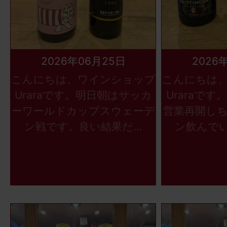
2026年06月25日
2026
こんにちは、ワインショップ
こんにちは
Uraraです。明日朝はサッカ
Uraraで
ーワールドカップスウェーデ
営業再開し
ン戦です。良い結果だ...
ン飲んでい