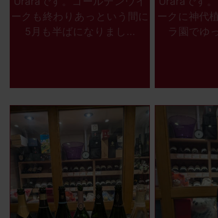
Uraraです。ゴールデンウイ
Uraraで
ークも終わりあっという間に
ークに神代
5月も半ばになりまし...
ラ園でゆっ