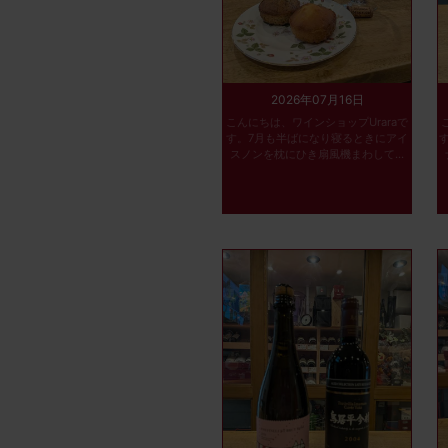
2026年07月16日
こんにちは、ワインショップUraraで
す。7月も半ばになり寝るときにアイ
スノンを枕にひき扇風機まわして...