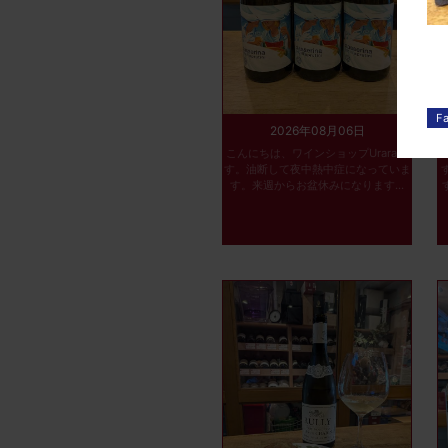
2026年08月06日
こんにちは、ワインショップUraraで
す。油断して夜中熱中症になっていま
す。来週からお盆休みになります...