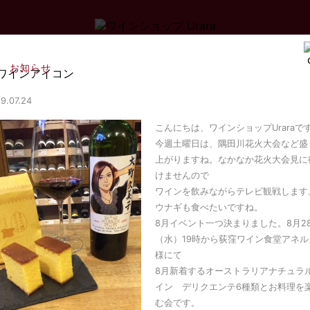
お知らせ
9.07.24
こんにちは、ワインショップUraraで
今週土曜日は、隅田川花火大会など盛
上がりますね。なかなか花火大会見に
けませんので
ワインを飲みながらテレビ観戦します
ウナギも食べたいですね。
8月イベント一つ決まりました。8月2
（水）19時から荻窪ワイン食堂アネル
様にて
8月新着するオーストラリアナチュラ
イン デリクエンテ6種類とお料理を
む会です。