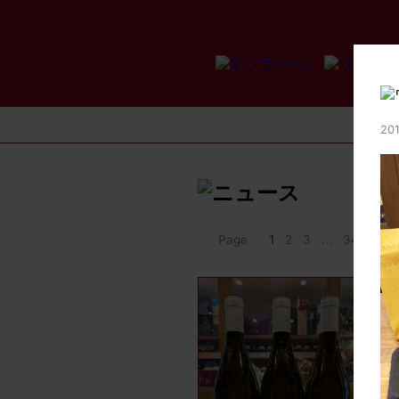
201
Page
1
2
3
...
34
>>