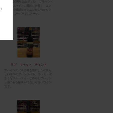
ワイン20周年記念ボトル。 ブラックベ
リーやスパイスの凝縮した香り、エレ
リ
ガントで繊細なタンニンがしっかりと
感じる スーパートスカーナ。
ラブ キャット ティント
スペインの代表品種を使用した可愛ら
しいネコのアートラベル。 チェリーの
ようなフルーティーな香りとフレッシ
ュ感のある酸味が口当たり良いワイン
です。