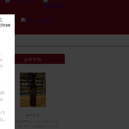
す。
おすすめ
り
行
。
8日
カ
ルワ
ルーチェ
楽し
イタリアの名門フレスコバルディとロ
バート・モンダヴィが造るジョイント