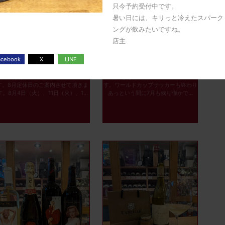
只今予約受付中です。
暑い日には、キリっと冷えたスパーク
ングが飲みたいですね。
店主
2026年08月01日
2026年07月23日
こんにちは、ワインショップUraraで
こんにちは、ワインショップUraraで
す。8月定休日のご案内させて頂きま
す。ワールドカップサッカーも終わり
す。8月4日（火）、11日（火）、1...
あっという間に7月も残り僅かで...