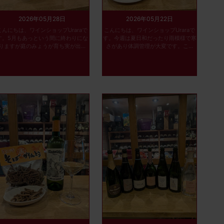
2026年05月28日
2026年05月22日
こんにちは、ワインショップUraraで
こんにちは、ワインショップUraraで
す。5月もあっという間に終わりにな
す。今週は夏日和だったり雨模様で寒
りますが庭のみょうが育ち実が出...
さがあり体調管理が大変です。こ...