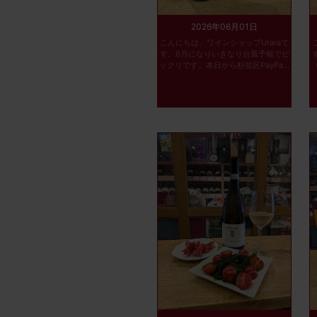
2026年06月01日
こんにちは、ワインショップUraraで
す。6月になりいきなり台風予報でビ
ックリです。本日から杉並区PayPa...