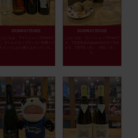
2026年07月09日
2026年07月03日
こんにちは、ワインショップUraraで
こんにちは、ワインショップUraraで
す。ワールドカップサッカー決勝トー
す。7月定休日のgoannaさせて頂き
ナメントになり盛り上がっていま...
ます。7月7日（火）、14日（火）、
2...