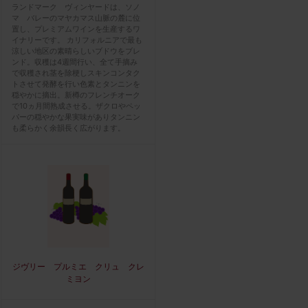
ランドマーク ヴィンヤードは、ソノ
マ バレーのマヤカマス山脈の麓に位
置し、プレミアムワインを生産するワ
イナリーです。 カリフォルニアで最も
涼しい地区の素晴らしいブドウをブレ
ンド。収穫は4週間行い、全て手摘み
で収穫され茎を除梗しスキンコンタク
トさせて発酵を行い色素とタンニンを
穏やかに摘出。新樽のフレンチオーク
で10ヵ月間熟成させる。ザクロやペッ
パーの穏やかな果実味がありタンニン
も柔らかく余韻長く広がります。
ジヴリー プルミエ クリュ クレ
ミヨン