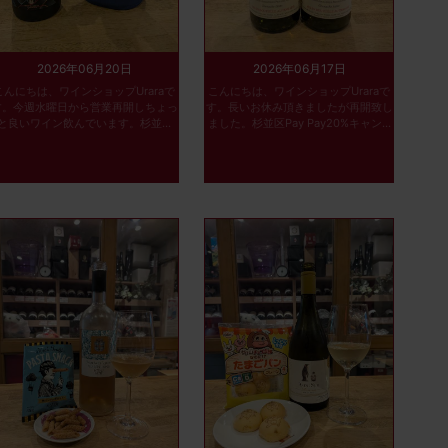
2026年06月20日
2026年06月17日
こんにちは、ワインショップUraraで
こんにちは、ワインショップUraraで
す。今週水曜日から営業再開しちょっ
す。長いお休み頂きましたが再開致し
と良いワイン飲んでいます。杉並...
ました。杉並区Pay Pay20%キャン...