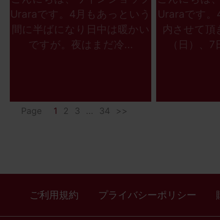
Uraraです。4月もあっという
Uraraです
間に半ばになり日中は暖かい
内させて頂
ですが。夜はまだ冷...
（日）、7日
Page
1
2
3
...
34
>>
ご利用規約
プライバシーポリシー