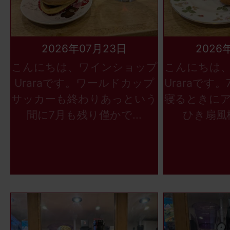
2026年07月23日
2026
こんにちは、ワインショップ
こんにちは
Uraraです。ワールドカップ
Uraraです
サッカーも終わりあっという
寝るときに
間に7月も残り僅かで...
ひき扇風機