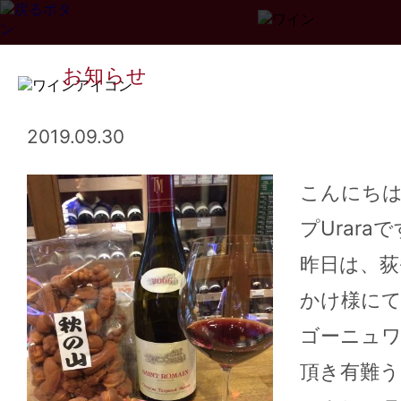
お知らせ
2019.09.30
こんにち
プUrara
Page
1
2
3
...
34
>>
昨日は、荻
かけ様にて
ゴーニュ
頂き有難