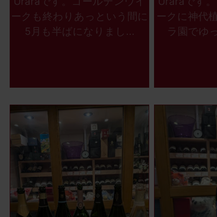
Uraraです。ゴールデンウイ
Uraraで
ークも終わりあっという間に
ークに神代
5月も半ばになりまし...
ラ園でゆっ