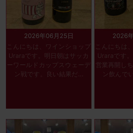
2026年06月25日
2026
こんにちは、ワインショップ
こんにちは
Uraraです。明日朝はサッカ
Uraraで
ーワールドカップスウェーデ
営業再開し
ン戦です。良い結果だ...
ン飲んでい