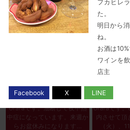
フカヒレ
た。
明日から消
ね。
お酒は10
ワインを
店主
2026年08月06日
2026
こんにちは、ワインショップ
こんにちは
Uraraです。油断して夜中熱
Uraraです
中症になっています。来週か
内させて頂
らお盆休みになります...
（火）、11