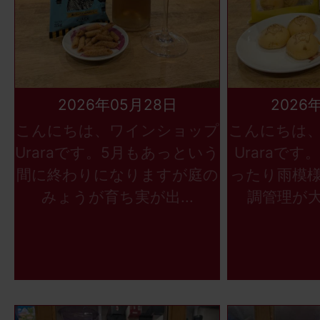
2026年05月28日
2026
こんにちは、ワインショップ
こんにちは
Uraraです。5月もあっという
Uraraで
間に終わりになりますが庭の
ったり雨模
みょうが育ち実が出...
調管理が大