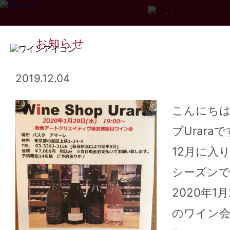
お知らせ
2019.12.04
こんにち
プUrara
Page
1
2
3
...
34
>>
12月に入
シーズン
2020年1
のワイン