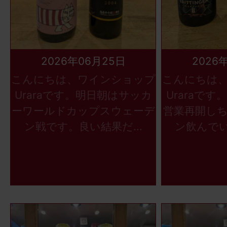
2026年06月25日
2026
こんにちは、ワインショップ
こんにちは
Uraraです。明日朝はサッカ
Uraraで
ーワールドカップスウェーデ
営業再開し
ン戦です。良い結果だ...
ン飲んでい