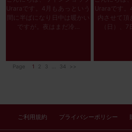
Uraraです。4月もあっという
Uraraです
間に半ばになり日中は暖かい
内させて頂
ですが。夜はまだ冷...
（日）、7日
Page
1
2
3
...
34
>>
ご利用規約
プライバシーポリシー