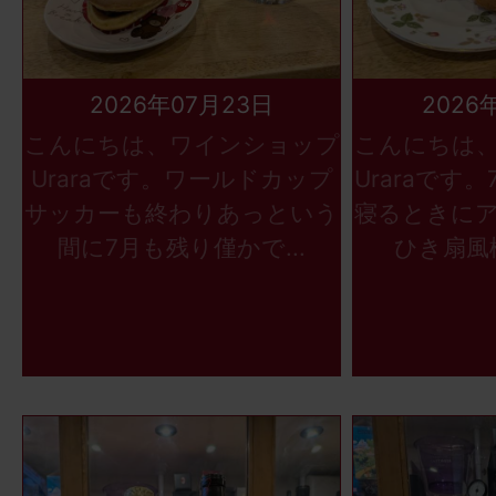
2026年07月23日
2026
こんにちは、ワインショップ
こんにちは
Uraraです。ワールドカップ
Uraraです
サッカーも終わりあっという
寝るときに
間に7月も残り僅かで...
ひき扇風機