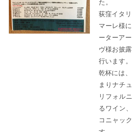
た。
荻窪イタ
マーレ様
ーターア
ヴ様お披露
行います。
乾杯には
まりナチ
2026年08月06日
2026
リフォル
こんにちは、ワインショップ
こんにちは
るワイン
Uraraです。油断して夜中熱
Uraraです
中症になっています。来週か
内させて頂
コニャッ
らお盆休みになります...
（火）、11
す。