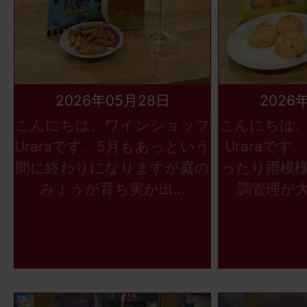
2026年05月28日
2026
こんにちは、ワインショップ
こんにちは
Uraraです。5月もあっという
Uraraで
間に終わりになりますが庭の
ったり雨模
みょうが育ち実が出...
調管理が大