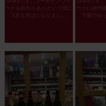
Uraraです。ゴールデンウイ
Uraraで
ークも終わりあっという間に
ークに神代
5月も半ばになりまし...
ラ園でゆっ