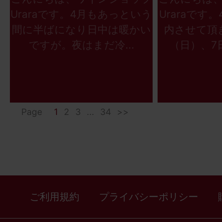
Uraraです。4月もあっという
Uraraです
間に半ばになり日中は暖かい
内させて頂
ですが。夜はまだ冷...
（日）、7日
Page
1
2
3
...
34
>>
ご利用規約
プライバシーポリシー