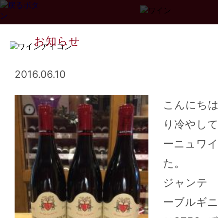
お知らせ
2016.06.10
こんにち
り冷やし
Page
1
2
3
...
34
>>
ーニュワ
た。
ジャンテ 
ーブルギニ