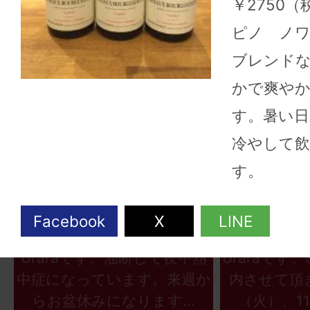
￥2750（
ピノ ノ
ブレンドな
かで爽や
す。暑い
冷やして
す。
2026年08月06日
2026
こんにちは、ワインショップ
こんにちは
Uraraです。油断して夜中熱
Uraraです
中症になっています。来週か
内させて頂
らお盆休みになります...
（火）、11