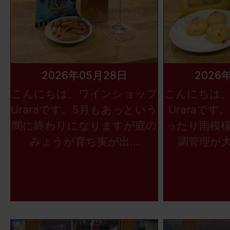
2026年05月28日
2026
こんにちは、ワインショップ
こんにちは
Uraraです。5月もあっという
Uraraで
間に終わりになりますが庭の
ったり雨模
みょうが育ち実が出...
調管理が大