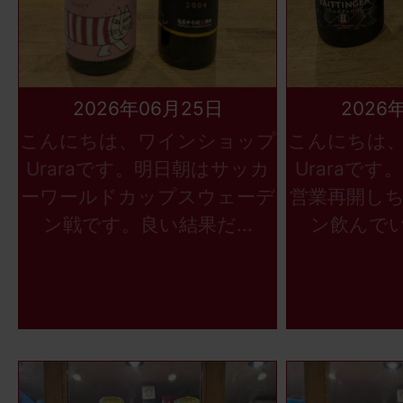
2026年06月25日
2026
こんにちは、ワインショップ
こんにちは
Uraraです。明日朝はサッカ
Uraraで
ーワールドカップスウェーデ
営業再開し
ン戦です。良い結果だ...
ン飲んでい