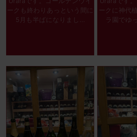
Uraraです。ゴールデンウイ
Uraraで
ークも終わりあっという間に
ークに神代
5月も半ばになりまし...
ラ園でゆっ