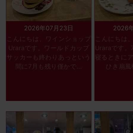
2026年07月23日
2026
こんにちは、ワインショップ
こんにちは
Uraraです。ワールドカップ
Uraraです
サッカーも終わりあっという
寝るときに
間に7月も残り僅かで...
ひき扇風機