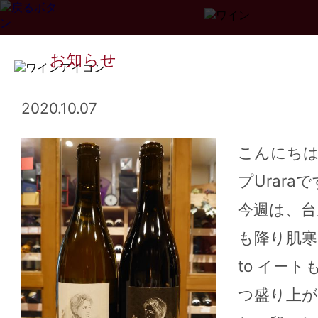
お知らせ
2020.10.07
こんにち
プUrara
Page
1
2
3
...
34
>>
今週は、台
も降り肌寒
to イー
つ盛り上