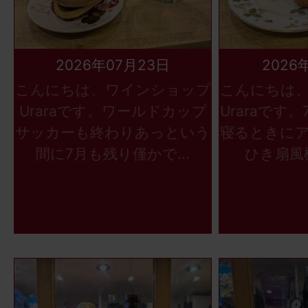
2026年07月23日
2026
こんにちは、ワインショップ
こんにちは
Uraraです。ワールドカップ
Uraraです
サッカーも終わりあっという
寝るときに
間に7月も残り僅かで...
ひき扇風機