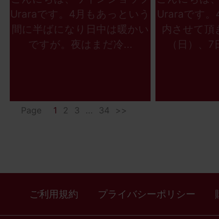
Uraraです。4月もあっという
Uraraです
間に半ばになり日中は暖かい
内させて頂
ですが。夜はまだ冷...
（日）、7日
Page
1
2
3
...
34
>>
ご利用規約
プライバシーポリシー