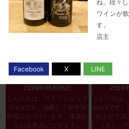
ね。段々
ワインが
す。
店主
2026年08月06日
2026
こんにちは、ワインショップ
こんにちは
Uraraです。油断して夜中熱
Uraraです
中症になっています。来週か
内させて頂
らお盆休みになります...
（火）、11