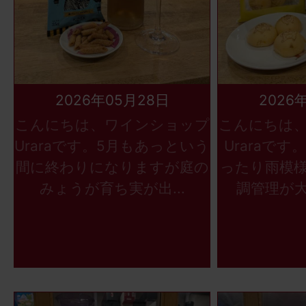
2026年05月28日
2026
こんにちは、ワインショップ
こんにちは
Uraraです。5月もあっという
Uraraで
間に終わりになりますが庭の
ったり雨模
みょうが育ち実が出...
調管理が大