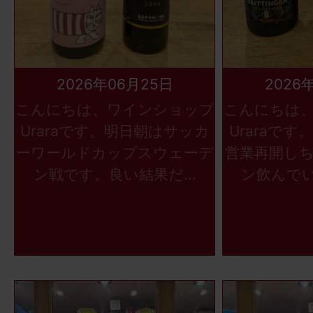
2026年06月25日
2026
こんにちは、ワインショップ
こんにちは
Uraraです。明日朝はサッカ
Uraraで
ーワールドカップスウェーデ
営業再開し
ン戦です。良い結果だ...
ン飲んでい