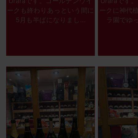
Uraraです。ゴールデンウイ
Uraraで
ークも終わりあっという間に
ークに神代
5月も半ばになりまし...
ラ園でゆっ