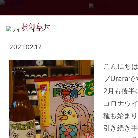
お知らせ
2021.02.17
こんにち
プUrara
Page
1
2
3
...
34
>>
2月も後半
コロナウ
種も始ま
引き続き