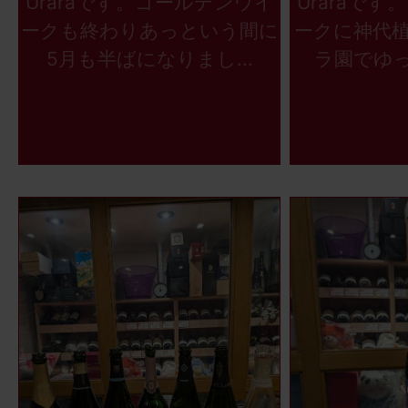
Uraraです。ゴールデンウイ
Uraraで
ークも終わりあっという間に
ークに神代
5月も半ばになりまし...
ラ園でゆっ