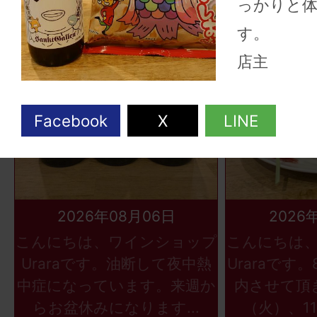
っかりと体
す。
店主
2026年08月06日
2026
こんにちは、ワインショップ
こんにちは
Uraraです。油断して夜中熱
Uraraです
中症になっています。来週か
内させて頂
らお盆休みになります...
（火）、11