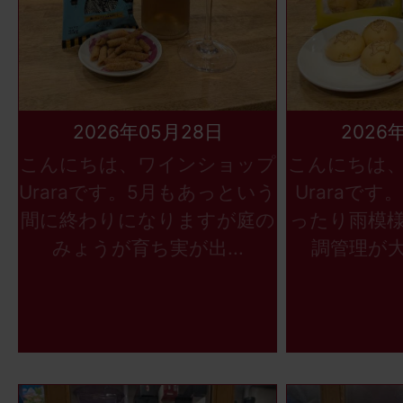
2026年05月28日
2026
こんにちは、ワインショップ
こんにちは
Uraraです。5月もあっという
Uraraで
間に終わりになりますが庭の
ったり雨模
みょうが育ち実が出...
調管理が大