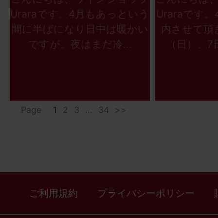
Uraraです。4月もあっという
Uraraです
間に半ばになり日中は暖かい
内させて頂
ですが。夜はまだ冷...
（日）、7日
Page
1
2
3
...
34
>>
ご利用規約
プライバシーポリシー