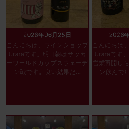
2026年06月25日
2026
こんにちは、ワインショップ
こんにちは
Uraraです。明日朝はサッカ
Uraraで
ーワールドカップスウェーデ
営業再開し
ン戦です。良い結果だ...
ン飲んでい