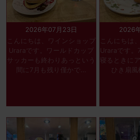
2026年07月23日
2026
こんにちは、ワインショップ
こんにちは
Uraraです。ワールドカップ
Uraraです
サッカーも終わりあっという
寝るときに
間に7月も残り僅かで...
ひき扇風機