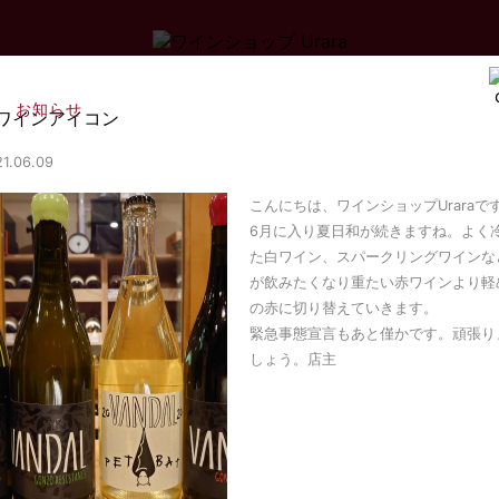
お知らせ
1.06.09
こんにちは、ワインショップUraraで
6月に入り夏日和が続きますね。よく
た白ワイン、スパークリングワインな
が飲みたくなり重たい赤ワインより軽
の赤に切り替えていきます。
緊急事態宣言もあと僅かです。頑張り
しょう。店主