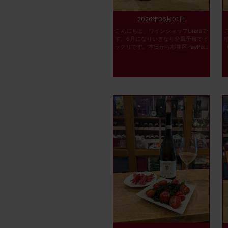
2026年06月01日
こんにちは、ワインショップUraraで
す。6月になりいきなり台風予報でビ
ックリです。本日から杉並区PayPa...