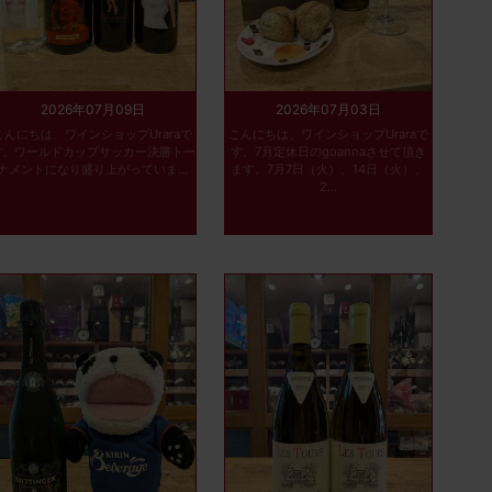
2026年07月09日
2026年07月03日
こんにちは、ワインショップUraraで
こんにちは、ワインショップUraraで
す。ワールドカップサッカー決勝トー
す。7月定休日のgoannaさせて頂き
ナメントになり盛り上がっていま...
ます。7月7日（火）、14日（火）、
2...