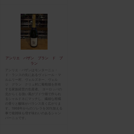
アンリエ バザン ブラン ド ブ
ラン
アンリエ・バザンはモンターニュ・
ド・ランスの先にあるヴィレール・マ
ルムリー村、ヴェルズネー、ヴェル
ジ グラン クリュ村に葡萄畑を所有
する家族経営の生産者。 ヨーロッパの
北からくる強い風がブドウ畑で作られ
るシャルドネにマッチし、繊細な柑橘
の香りと酸味がバランス良く広がりま
す。1968年からのソレラを30%加える
事で複雑味も増す味わいのあるシャン
パーニュです。