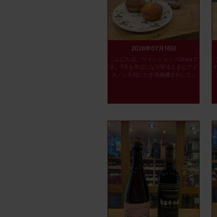
2026年07月16日
こんにちは、ワインショップUraraで
す。7月も半ばになり寝るときにアイ
スノンを枕にひき扇風機まわして...