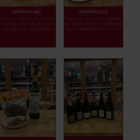
2026年05月28日
2026年05月22日
こんにちは、ワインショップUraraで
こんにちは、ワインショップUraraで
す。5月もあっという間に終わりにな
す。今週は夏日和だったり雨模様で寒
りますが庭のみょうが育ち実が出...
さがあり体調管理が大変です。こ...