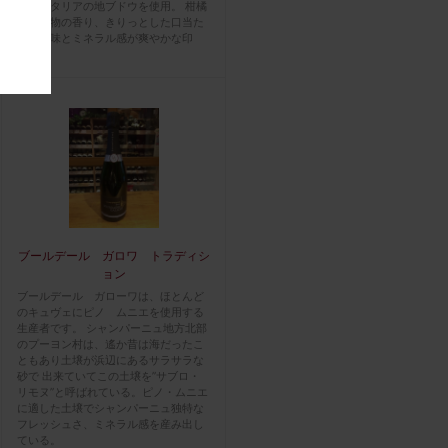
で南イタリアの地ブドウを使用。 柑橘
系な果物の香り、きりっとした口当た
りの酸味とミネラル感が爽やかな印
象。
ブールデール ガロワ トラディシ
ョン
ブールデール ガローワは、ほとんど
のキュヴェにピノ ムニエを使用する
生産者です。 シャンパーニュ地方北部
のプーヨン村は、遙か昔は海だったこ
ともあり土壌が浜辺にあるサラサラな
砂で 出来ていてこの土壌を”サブロ・
リモヌ”と呼ばれている。ピノ・ムニエ
に適した土壌でシャンパーニュ独特な
フレッシュさ、ミネラル感を産み出し
ている。