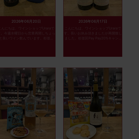
2026年06月20日
2026年06月17日
こんにちは、ワインショップUraraで
こんにちは、ワインショップUraraで
す。今週水曜日から営業再開しちょっ
す。長いお休み頂きましたが再開致し
と良いワイン飲んでいます。杉並...
ました。杉並区Pay Pay20%キャン...