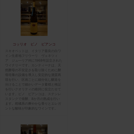
コッリオ ピノ ビアンコ
スキオペットは、イタリア最良の白ワ
イン生産地フリウーリ ヴェネツィ
ア ジュ―リア州に1968年設立された
ワイナリーです。カンティーナは、天
然酵母の不安定さを取り除くために酵
母培養の設備を導入し安定的な酒質再
現を行い、区画ごとに細分化し醸造を
分けることで細かいデータ蓄積と検証
を行いクオリティの維持に役立たせて
います。ピノ ビアンコは、ステンレ
スタンクで発酵、8か月の熟成を行い
ます。柑橘系の爽やかな香りとエレガ
ントな酸味が印象的なワインです。