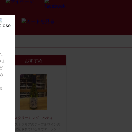
す。
おすすめ
冷え
ど
め
ま
スクリーミング ベティ
南オーストラリアのテーブルワインの
産地と認証されているリヴァーランド