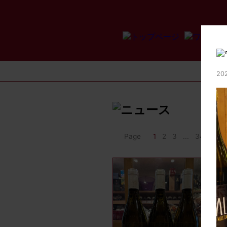
202
Page
1
2
3
...
34
>>