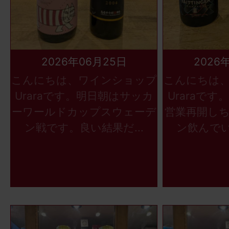
2026年06月25日
2026
こんにちは、ワインショップ
こんにちは
Uraraです。明日朝はサッカ
Uraraで
ーワールドカップスウェーデ
営業再開し
ン戦です。良い結果だ...
ン飲んでい