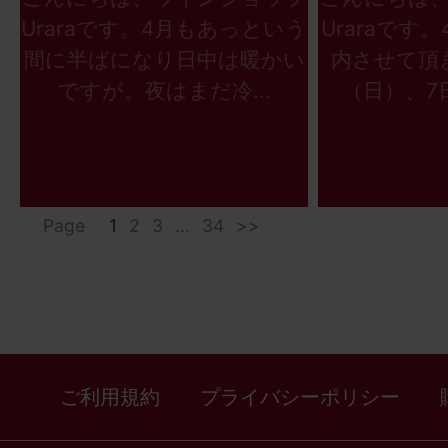
Uraraです。4月もあっという
Uraraです
間に半ばになり日中は暖かい
内させて頂
ですが。夜はまだ冷...
（日）、7日
Page
1
2
3
...
34
>>
ご利用規約
プライバシーポリシー