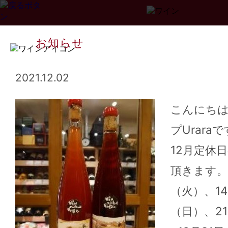
お知らせ
2021.12.02
こんにち
プUrara
Page
1
2
3
...
34
>>
12月定休
頂きます。
（火）、1
（日）、2