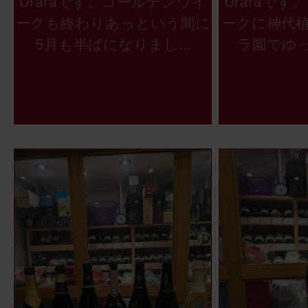
Uraraです。ゴールデンウイ
Uraraで
ークも終わりあっという間に
ークに神代
5月も半ばになりまし...
ラ園でゆっ