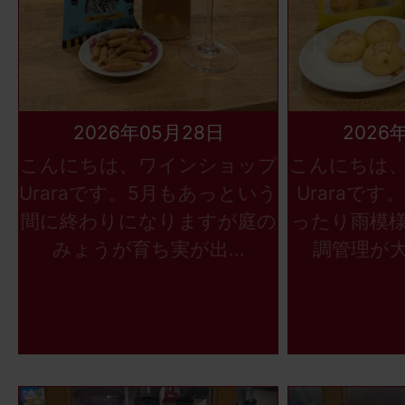
2026年05月28日
2026
こんにちは、ワインショップ
こんにちは
Uraraです。5月もあっという
Uraraで
間に終わりになりますが庭の
ったり雨模
みょうが育ち実が出...
調管理が大