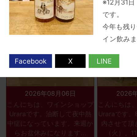
※12月31
です。
今年も残り
イン飲み
2026年08月06日
2026
こんにちは、ワインショップ
こんにちは
Uraraです。油断して夜中熱
Uraraです
中症になっています。来週か
内させて頂
らお盆休みになります...
（火）、11