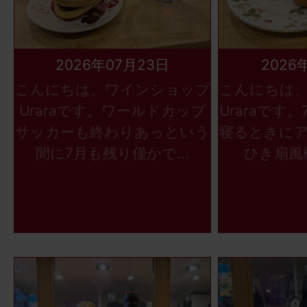
2026年07月23日
2026
こんにちは、ワインショップ
こんにちは
Uraraです。ワールドカップ
Uraraです
サッカーも終わりあっという
寝るときに
間に7月も残り僅かで...
ひき扇風機