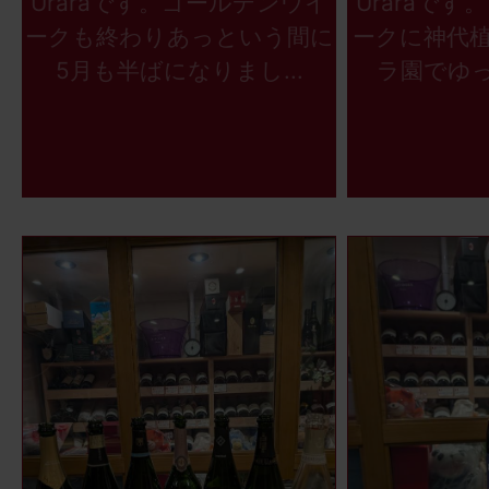
Uraraです。ゴールデンウイ
Uraraで
ークも終わりあっという間に
ークに神代
5月も半ばになりまし...
ラ園でゆっ