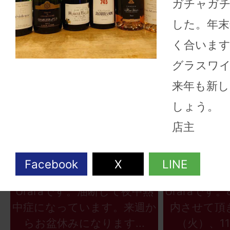
ガチャガ
した。年末
く合います
グラスワ
来年も新
しょう。
店主
2026年08月06日
2026
こんにちは、ワインショップ
こんにちは
Uraraです。油断して夜中熱
Uraraです
中症になっています。来週か
内させて頂
らお盆休みになります...
（火）、11