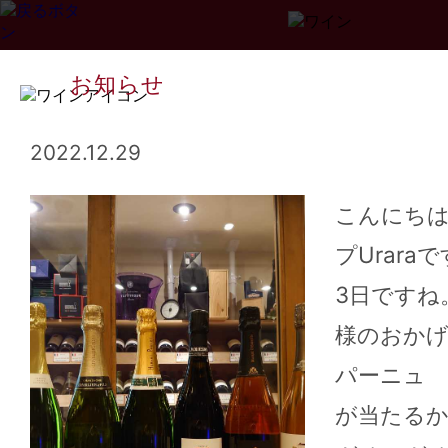
お知らせ
2022.12.29
こんにち
プUrara
Page
1
2
3
...
34
>>
3日ですね
様のおか
パーニュ 
が当たる