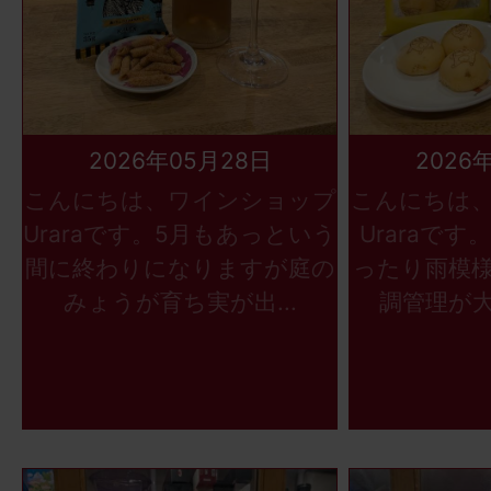
2026年05月28日
2026
こんにちは、ワインショップ
こんにちは
Uraraです。5月もあっという
Uraraで
間に終わりになりますが庭の
ったり雨模
みょうが育ち実が出...
調管理が大