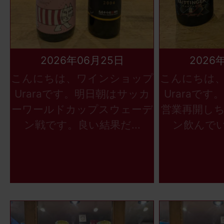
2026年06月25日
2026
こんにちは、ワインショップ
こんにちは
Uraraです。明日朝はサッカ
Uraraで
ーワールドカップスウェーデ
営業再開し
ン戦です。良い結果だ...
ン飲んでい