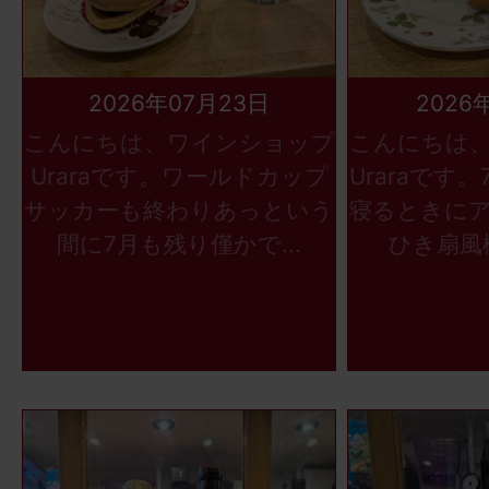
2026年07月23日
2026
こんにちは、ワインショップ
こんにちは
Uraraです。ワールドカップ
Uraraです
サッカーも終わりあっという
寝るときに
間に7月も残り僅かで...
ひき扇風機