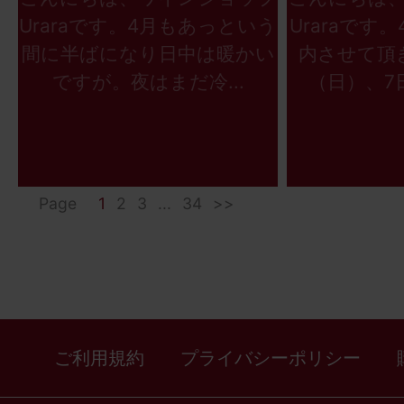
Uraraです。4月もあっという
Uraraです
間に半ばになり日中は暖かい
内させて頂
ですが。夜はまだ冷...
（日）、7日
Page
1
2
3
...
34
>>
ご利用規約
プライバシーポリシー