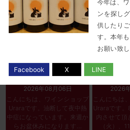
今年は、
ンを探し
供したり
す。本年
お願い致し
2026年08月06日
2026
こんにちは、ワインショップ
こんにちは
Uraraです。油断して夜中熱
Uraraです
中症になっています。来週か
内させて頂
らお盆休みになります...
（火）、11