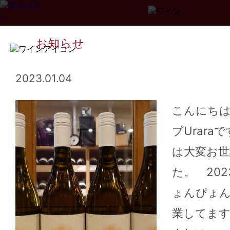
お知らせ
2023.01.04
こんにち
プUrara
Page
1
2
3
...
34
>>
は大変お
た。 20
ょんぴょ
業してま