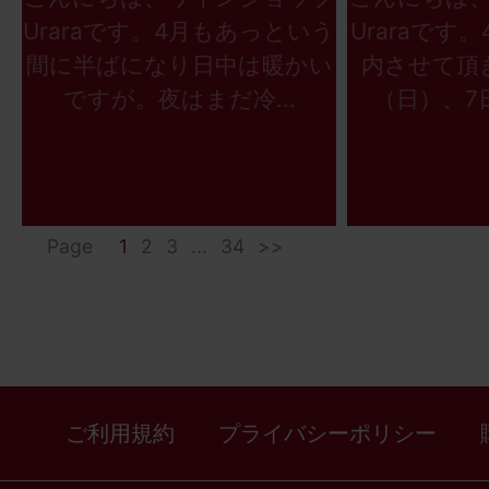
Uraraです。4月もあっという
Uraraです
間に半ばになり日中は暖かい
内させて頂
ですが。夜はまだ冷...
（日）、7日
Page
1
2
3
...
34
>>
ご利用規約
プライバシーポリシー