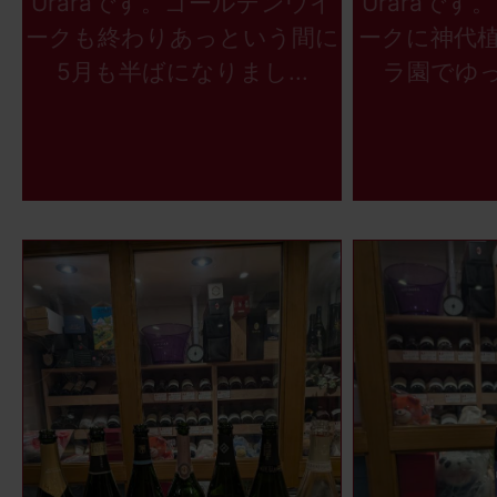
Uraraです。ゴールデンウイ
Uraraで
ークも終わりあっという間に
ークに神代
5月も半ばになりまし...
ラ園でゆっ