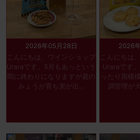
2026年05月28日
2026
こんにちは、ワインショップ
こんにちは
Uraraです。5月もあっという
Uraraで
間に終わりになりますが庭の
ったり雨模
みょうが育ち実が出...
調管理が大