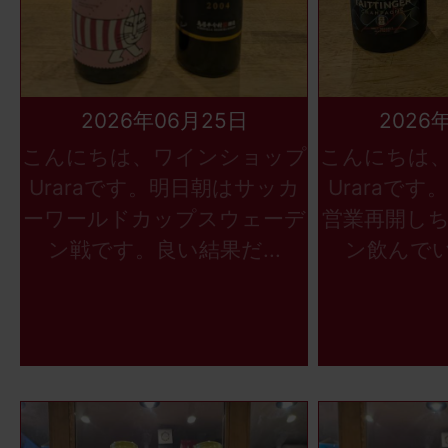
2026年06月25日
2026
こんにちは、ワインショップ
こんにちは
Uraraです。明日朝はサッカ
Uraraで
ーワールドカップスウェーデ
営業再開し
ン戦です。良い結果だ...
ン飲んでい