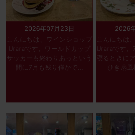
2026年07月23日
2026
こんにちは、ワインショップ
こんにちは
Uraraです。ワールドカップ
Uraraです
サッカーも終わりあっという
寝るときに
間に7月も残り僅かで...
ひき扇風機