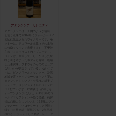
アタラクシア セレニティ
アタラクシアは「天国のような場所」
と言う意味で2004年にウォーカーベイ
地区に設立されたワイナリーです。モ
ットーは、テロワール主義（その土地
の特徴をワインで表現する）、不干渉
主義（ミニマリスト的アプローチ）。
ワインは、共通して、しっかりした酸
味と引き締まったボディと骨格、凝縮
した果実味、ブドウそのもののピュア
な味わいが表現されている。 セレニテ
ィは、ピノノワールとサンソー、冷涼
地域で育ったピノタージュという正に
南アフリカらしいブドウ品種の親子ブ
レンドで、優しいスタイルのワインに
仕上げています。収穫後は3品種とも
オープンタンクに入れ、7-10日間のコ
ールドマセラシオンを経て発酵。発酵
後は品種ごとにプレスして225Lのフレ
ンチオークでマロラクティック発酵を
経て11ヵ月熟成（新樽20％、2年目樽
80％）。ブレンドして瓶詰。レッドカ