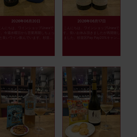
2026年06月20日
2026年06月17日
こんにちは、ワインショップUraraで
こんにちは、ワインショップUraraで
す。今週水曜日から営業再開しちょっ
す。長いお休み頂きましたが再開致し
と良いワイン飲んでいます。杉並...
ました。杉並区Pay Pay20%キャン...