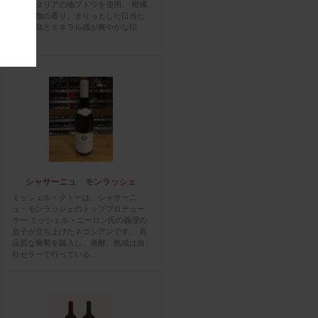
で南イタリアの地ブドウを使用。 柑橘
系な果物の香り、きりっとした口当た
りの酸味とミネラル感が爽やかな印
象。
シャサーニュ モンラッシェ
ミッシェル・クトーは、シャサーニ
ュ・モンラッシェのトッププロデュー
サー ミッシェル・ニーロン氏の義理の
息子が立ち上げたネゴシアンです。 高
品質な葡萄を購入し、発酵、熟成は自
社セラーで行っている。