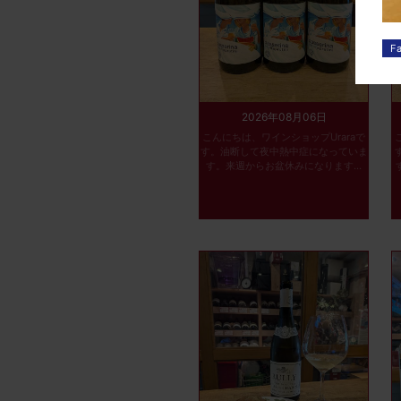
2026年08月06日
こんにちは、ワインショップUraraで
す。油断して夜中熱中症になっていま
す。来週からお盆休みになります...