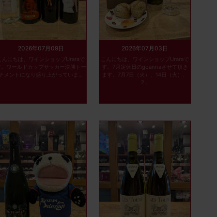
2026年07月09日
2026年07月03日
こんにちは、ワインショップUraraで
こんにちは、ワインショップUraraで
す。ワールドカップサッカー決勝トー
す。7月定休日のgoannaさせて頂き
ナメントになり盛り上がっていま...
ます。7月7日（火）、14日（火）、
2...