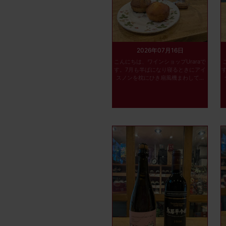
2026年07月16日
こんにちは、ワインショップUraraで
す。7月も半ばになり寝るときにアイ
スノンを枕にひき扇風機まわして...