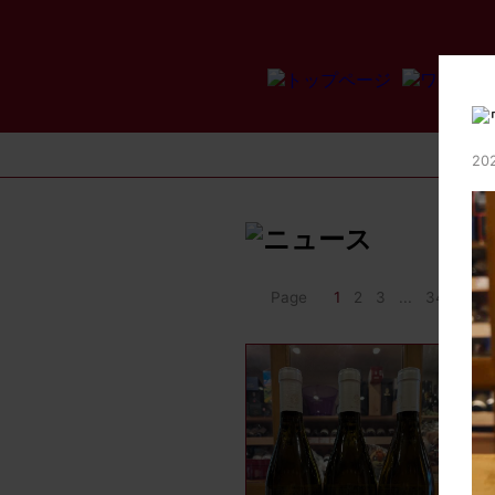
202
Page
1
2
3
...
34
>>