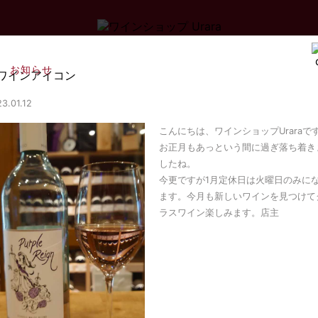
お知らせ
3.01.12
こんにちは、ワインショップUraraで
お正月もあっという間に過ぎ落ち着き
したね。
今更ですが1月定休日は火曜日のみに
ます。今月も新しいワインを見つけて
ラスワイン楽しみます。店主