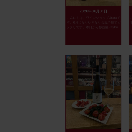
2026年06月01日
こんにちは、ワインショップUraraで
す。6月になりいきなり台風予報でビ
ックリです。本日から杉並区PayPa...