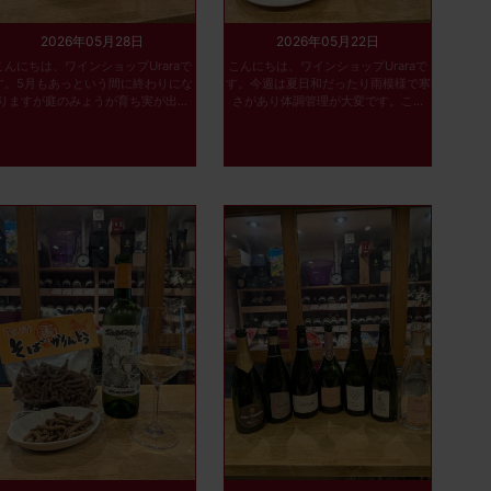
2026年05月28日
2026年05月22日
こんにちは、ワインショップUraraで
こんにちは、ワインショップUraraで
す。5月もあっという間に終わりにな
す。今週は夏日和だったり雨模様で寒
りますが庭のみょうが育ち実が出...
さがあり体調管理が大変です。こ...