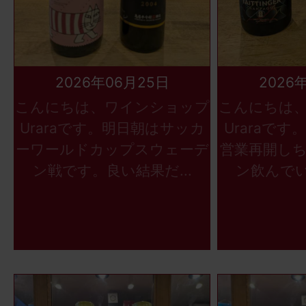
2026年06月25日
2026
こんにちは、ワインショップ
こんにちは
Uraraです。明日朝はサッカ
Uraraで
ーワールドカップスウェーデ
営業再開し
ン戦です。良い結果だ...
ン飲んでい