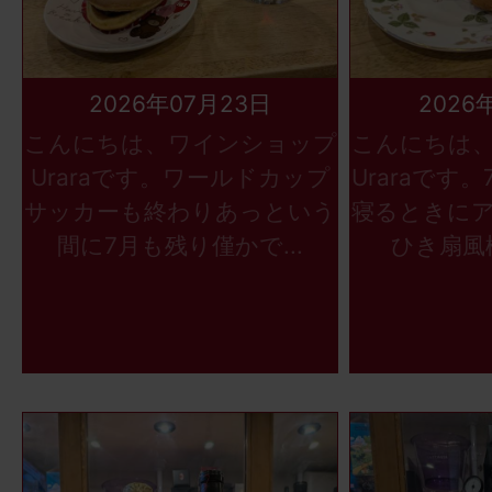
2026年07月23日
2026
こんにちは、ワインショップ
こんにちは
Uraraです。ワールドカップ
Uraraです
サッカーも終わりあっという
寝るときに
間に7月も残り僅かで...
ひき扇風機