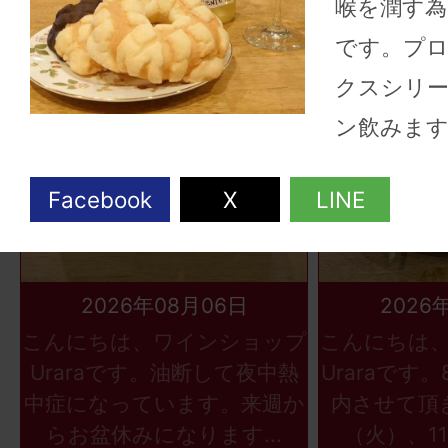
喉を潤す為
です。プ
クスシリ
ン飲みます
2026年08月06日
2026
こんにちは、ワインショップ
こんにちは
Uraraです。油断して夜中熱
Uraraです
中症になっています。来週か
内させて頂
らお盆休みになります...
（火）、11