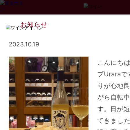
お知らせ
2023.10.19
こんにち
プUrara
Page
1
2
3
...
34
>>
りが心地
がら自転車
す。日が短
てきまし