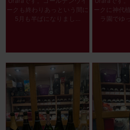
Uraraです。ゴールデンウイ
Uraraで
ークも終わりあっという間に
ークに神代
5月も半ばになりまし...
ラ園でゆっ