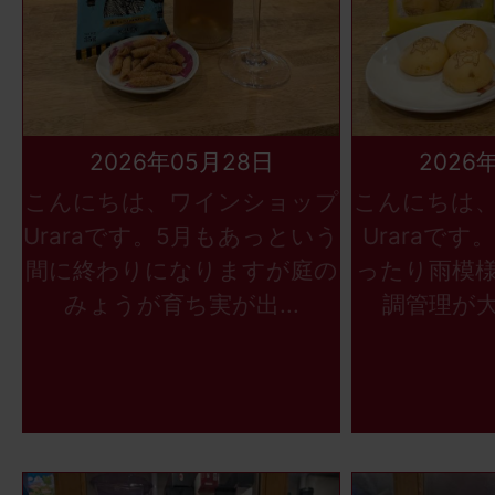
2026年05月28日
2026
こんにちは、ワインショップ
こんにちは
Uraraです。5月もあっという
Uraraで
間に終わりになりますが庭の
ったり雨模
みょうが育ち実が出...
調管理が大