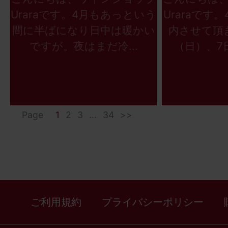
Uraraです。4月もあっという
Uraraです
間に半ばになり日中は暖かい
内させて頂
ですが。夜はまだ冷...
（日）、7日
Page
1
2
3
...
34
>>
ご利用規約
プライバシーポリシー