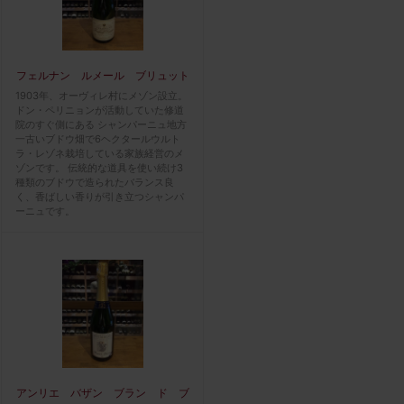
フェルナン ルメール ブリュット
1903年、オーヴィレ村にメゾン設立。
ドン・ペリニョンが活動していた修道
院のすぐ側にある シャンパーニュ地方
一古いブドウ畑で6ヘクタールウルト
ラ・レゾネ栽培している家族経営のメ
ゾンです。 伝統的な道具を使い続け3
種類のブドウで造られたバランス良
く、香ばしい香りが引き立つシャンパ
ーニュです。
アンリエ バザン ブラン ド ブ