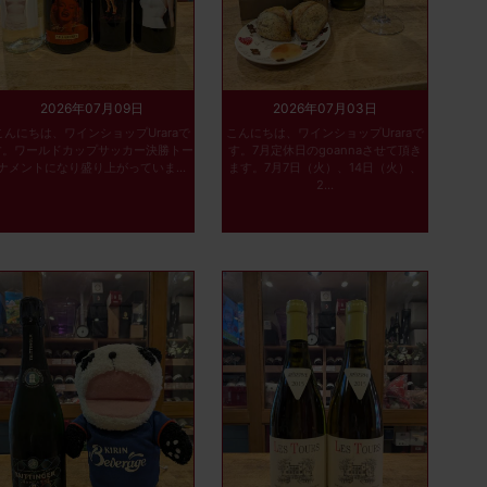
2026年07月09日
2026年07月03日
こんにちは、ワインショップUraraで
こんにちは、ワインショップUraraで
す。ワールドカップサッカー決勝トー
す。7月定休日のgoannaさせて頂き
ナメントになり盛り上がっていま...
ます。7月7日（火）、14日（火）、
2...