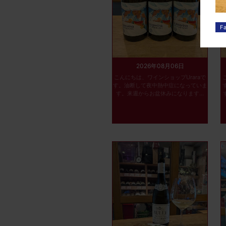
2026年08月06日
こんにちは、ワインショップUraraで
す。油断して夜中熱中症になっていま
す。来週からお盆休みになります...