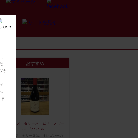
す。
おすすめ
だ
6時
ぞ
か
。早
。
ドメーヌ セリーヌ ピノ ノワー
ル ヤムヒル
ドメーヌ セリーヌは、オレゴン州の