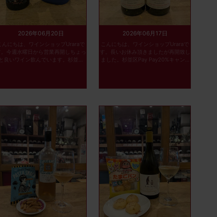
2026年06月20日
2026年06月17日
こんにちは、ワインショップUraraで
こんにちは、ワインショップUraraで
す。今週水曜日から営業再開しちょっ
す。長いお休み頂きましたが再開致し
と良いワイン飲んでいます。杉並...
ました。杉並区Pay Pay20%キャン...