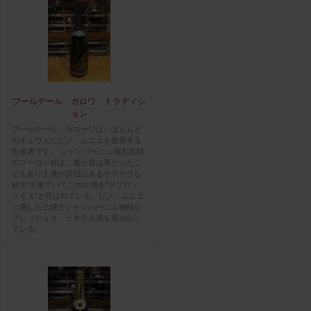
ブールデール ガロワ トラディシ
ョン
ブールデール ガローワは、ほとんど
のキュヴェにピノ ムニエを使用する
生産者です。 シャンパーニュ地方北部
のプーヨン村は、遙か昔は海だったこ
ともあり土壌が浜辺にあるサラサラな
砂で 出来ていてこの土壌を”サブロ・
リモヌ”と呼ばれている。ピノ・ムニエ
に適した土壌でシャンパーニュ独特な
フレッシュさ、ミネラル感を産み出し
ている。