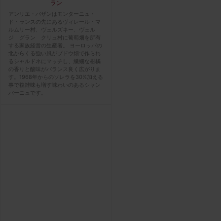
ラン
アンリエ・バザンはモンターニュ・
ド・ランスの先にあるヴィレール・マ
ルムリー村、ヴェルズネー、ヴェル
ジ グラン クリュ村に葡萄畑を所有
する家族経営の生産者。 ヨーロッパの
北からくる強い風がブドウ畑で作られ
るシャルドネにマッチし、繊細な柑橘
の香りと酸味がバランス良く広がりま
す。1968年からのソレラを30%加える
事で複雑味も増す味わいのあるシャン
パーニュです。