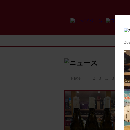
20
Page
1
2
3
...
34
>>