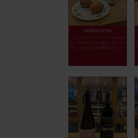
2026年07月16日
こんにちは、ワインショップUraraで
す。7月も半ばになり寝るときにアイ
スノンを枕にひき扇風機まわして...