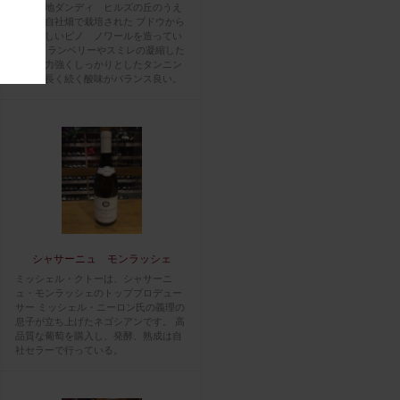
有名産地ダンディ ヒルズの丘のうえ
にある自社畑で栽培された ブドウから
素晴らしいピノ ノワールを造ってい
る。 クランベリーやスミレの凝縮した
香り、力強くしっかりとしたタンニン
と余韻長く続く酸味がバランス良い。
シャサーニュ モンラッシェ
ミッシェル・クトーは、シャサーニ
ュ・モンラッシェのトッププロデュー
サー ミッシェル・ニーロン氏の義理の
息子が立ち上げたネゴシアンです。 高
品質な葡萄を購入し、発酵、熟成は自
社セラーで行っている。