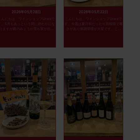
2026年05月28日
2026年05月22日
こんにちは、ワインショップUraraで
こんにちは、ワインショップUraraで
す。5月もあっという間に終わりにな
す。今週は夏日和だったり雨模様で寒
りますが庭のみょうが育ち実が出...
さがあり体調管理が大変です。こ...