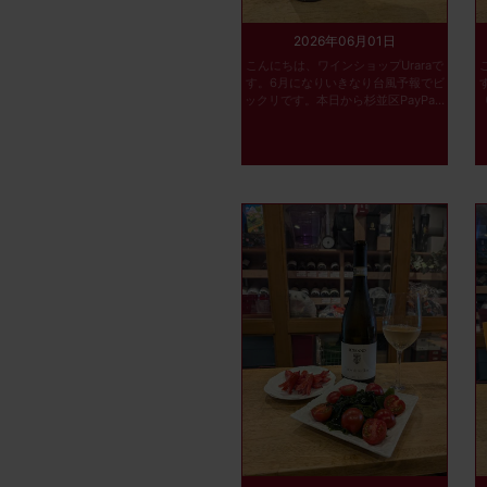
2026年06月01日
こんにちは、ワインショップUraraで
す。6月になりいきなり台風予報でビ
ックリです。本日から杉並区PayPa...