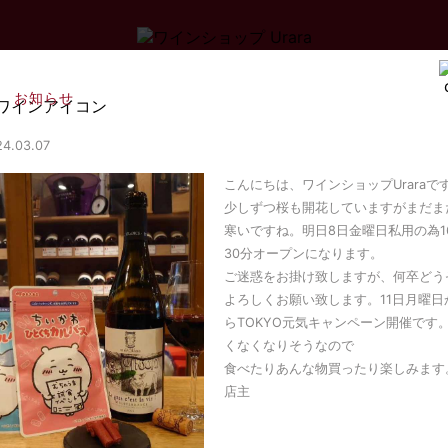
お知らせ
24.03.07
こんにちは、ワインショップUraraで
少しずつ桜も開花していますがまだま
寒いですね。明日8日金曜日私用の為1
30分オープンになります。
ご迷惑をお掛け致しますが、何卒どう
よろしくお願い致します。11日月曜日
らTOKYO元気キャンペーン開催です
くなくなりそうなので
食べたりあんな物買ったり楽しみます
店主