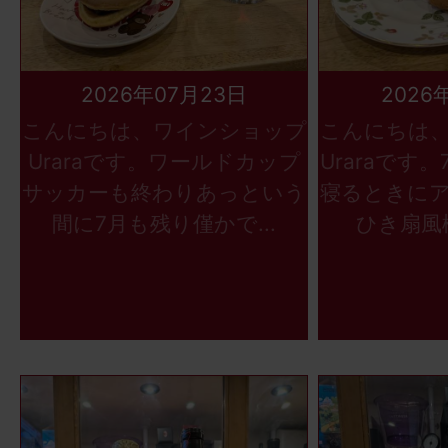
2026年07月23日
2026
こんにちは、ワインショップ
こんにちは
Uraraです。ワールドカップ
Uraraです
サッカーも終わりあっという
寝るときに
間に7月も残り僅かで...
ひき扇風機