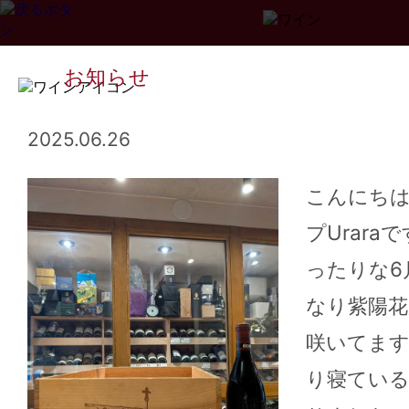
お知らせ
2025.06.26
こんにち
プUrara
Page
1
2
3
...
34
>>
ったりな6
なり紫陽花
咲いてま
り寝ている