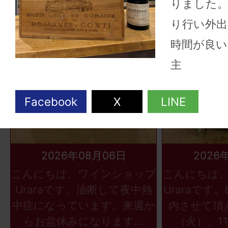
りました。
り行い外出
時間が良い
主
2026年08月06日
2026
こんにちは、ワインショップ
こんにちは
Uraraです。油断して夜中熱
Uraraです
中症になっています。来週か
内させて頂
らお盆休みになります...
（火）、11