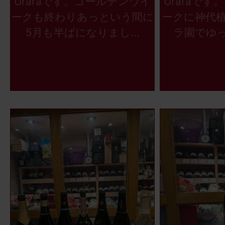
Uraraです。ゴールデンウイ
Uraraで
ークも終わりあっという間に
ークに神代
5月も半ばになりまし...
ラ園でゆっ