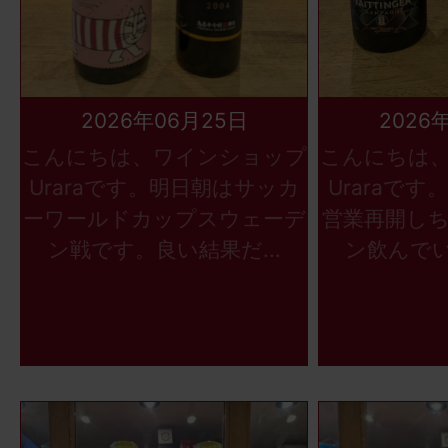
2026年06月25日
2026
こんにちは、ワインショップ
こんにちは
Uraraです。明日朝はサッカ
Uraraで
ーワールドカップスウェーデ
営業再開し
ン戦です。良い結果だ...
ン飲んでい