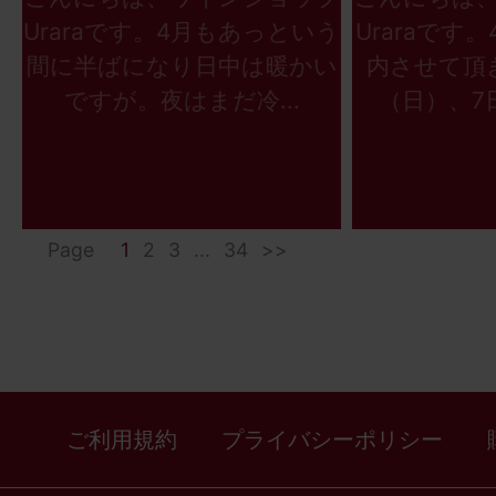
Uraraです。4月もあっという
Uraraです
間に半ばになり日中は暖かい
内させて頂
ですが。夜はまだ冷...
（日）、7日
Page
1
2
3
...
34
>>
ご利用規約
プライバシーポリシー