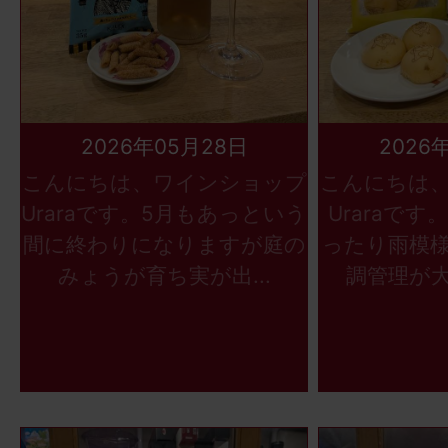
2026年05月28日
2026
こんにちは、ワインショップ
こんにちは
Uraraです。5月もあっという
Uraraで
間に終わりになりますが庭の
ったり雨模
みょうが育ち実が出...
調管理が大