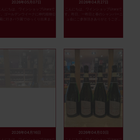
2026年05月07日
2026年04月27日
こんにちは、ワインショップUraraで
こんにちは、ワインショップUraraで
す。ゴールデンウイークに神代植物公
す。昨日、一昨日と春のシャンパーニ
園に行きバラ園でゆっくり出来ま...
ュ会にご参加頂きありがとうござ...
2026年04月16日
2026年04月03日
こんにちは、ワインショップUraraで
こんにちは、ワインショップUraraで