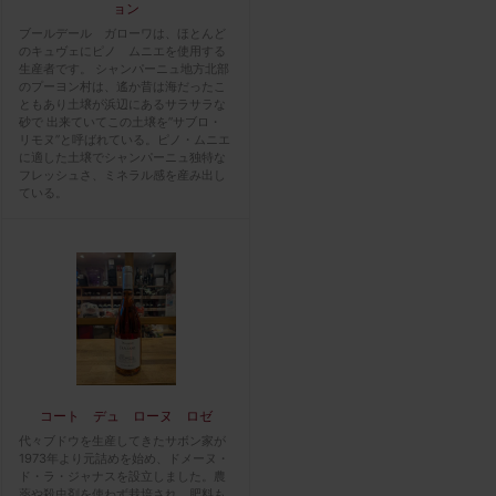
ョン
ブールデール ガローワは、ほとんど
のキュヴェにピノ ムニエを使用する
生産者です。 シャンパーニュ地方北部
のプーヨン村は、遙か昔は海だったこ
ともあり土壌が浜辺にあるサラサラな
砂で 出来ていてこの土壌を”サブロ・
リモヌ”と呼ばれている。ピノ・ムニエ
に適した土壌でシャンパーニュ独特な
フレッシュさ、ミネラル感を産み出し
ている。
コート デュ ローヌ ロゼ
代々ブドウを生産してきたサボン家が
1973年より元詰めを始め、ドメーヌ・
ド・ラ・ジャナスを設立しました。農
薬や殺虫剤を使わず栽培され、肥料も