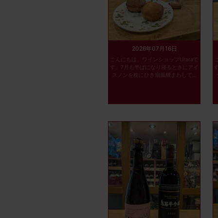
2026年07月16日
こんにちは、ワインショップUraraで
す。7月も半ばになり寝るときにアイ
スノンを枕にひき扇風機まわして...