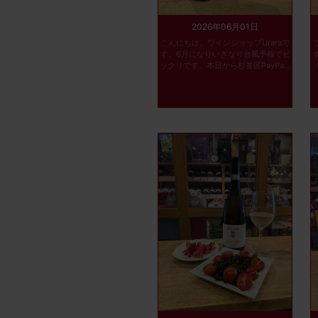
2026年06月01日
こんにちは、ワインショップUraraで
す。6月になりいきなり台風予報でビ
ックリです。本日から杉並区PayPa...