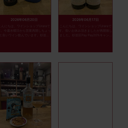
2026年06月20日
2026年06月17日
こんにちは、ワインショップUraraで
こんにちは、ワインショップUraraで
す。今週水曜日から営業再開しちょっ
す。長いお休み頂きましたが再開致し
と良いワイン飲んでいます。杉並...
ました。杉並区Pay Pay20%キャン...