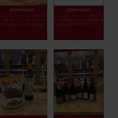
2026年05月28日
2026年05月22日
こんにちは、ワインショップUraraで
こんにちは、ワインショップUraraで
す。5月もあっという間に終わりにな
す。今週は夏日和だったり雨模様で寒
りますが庭のみょうが育ち実が出...
さがあり体調管理が大変です。こ...