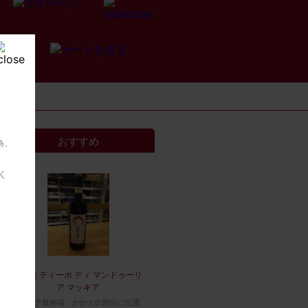
おすすめ
為、
く
プリミティーボ ディ マンドゥーリ
ア マッキア
イタリア最南端、かかとの部分に位置