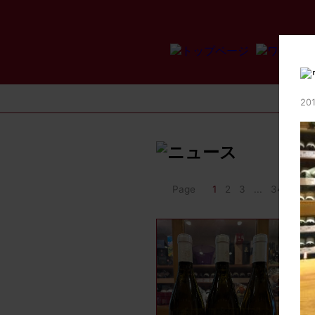
201
Page
1
2
3
...
34
>>