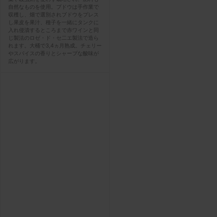
自然なものを使用。ブドウは手作業で
収穫し、畑で選別されブドウをプレス
し果皮を果汁、種子を一緒にタンクに
入れ侵漬するところまで赤ワインと同
じ製法のロゼ・ド・セ二エ製法で造ら
れます。大桶で3,4ヵ月熟成。チェリー
やスパイスの香りとシャープな酸味が
広がります。