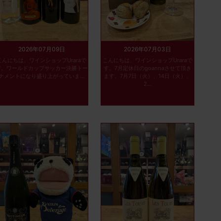
2026年07月09日
2026年07月03日
こんにちは、ワインショップUraraで
こんにちは、ワインショップUraraで
す。ワールドカップサッカー決勝トー
す。7月定休日のgoannaさせて頂き
ナメントになり盛り上がっていま...
ます。7月7日（火）、14日（火）、
2...