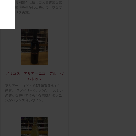
する。共同組合に属し日照量豊富な恵
まれた環境を生かし伝統かつ丁寧なワ
イン造りを実施。
グリコス アリアーニコ デル ヴ
ルトゥレ
アリアーニコだけで4種類造り出す生
産者。 ラズベリーやスパイス、スミレ
の豊かな香りで滑らかな酸味とタンニ
ンがバランス良いワイン。