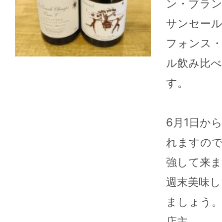
ン・ブラ
サンセール
フォンス
ル飲み比べ
す。
6月1日か
れますの
2026年08月06日
2026
強して来ま
こんにちは、ワインショップ
こんにちは
週末美味し
Uraraです。油断して夜中熱
Uraraです
中症になっています。来週か
内させて頂
ましょう
らお盆休みになります...
（火）、11
店主