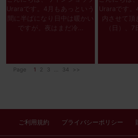
Uraraです。4月もあっという
Uraraです
間に半ばになり日中は暖かい
内させて頂
ですが。夜はまだ冷...
（日）、7日
Page
1
2
3
...
34
>>
ご利用規約
プライバシーポリシー