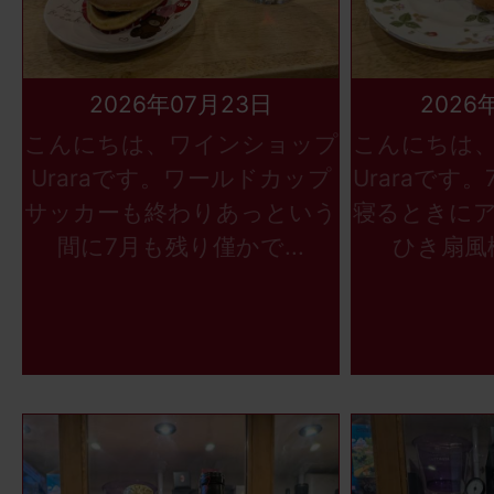
2026年07月23日
2026
こんにちは、ワインショップ
こんにちは
Uraraです。ワールドカップ
Uraraです
サッカーも終わりあっという
寝るときに
間に7月も残り僅かで...
ひき扇風機