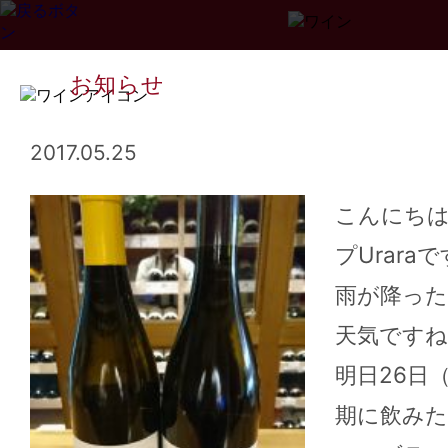
お知らせ
2017.05.25
こんにち
プUrara
Page
1
2
3
...
34
>>
雨が降っ
天気ですね
明日26日
期に飲み