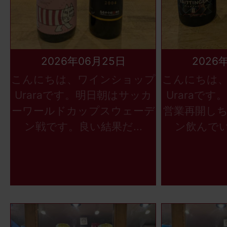
2026年06月25日
2026
こんにちは、ワインショップ
こんにちは
Uraraです。明日朝はサッカ
Uraraで
ーワールドカップスウェーデ
営業再開し
ン戦です。良い結果だ...
ン飲んでい