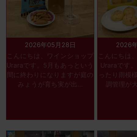
2026年05月28日
2026
こんにちは、ワインショップ
こんにちは
Uraraです。5月もあっという
Uraraで
間に終わりになりますが庭の
ったり雨模
みょうが育ち実が出...
調管理が大