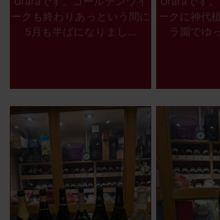
Uraraです。ゴールデンウイ
Uraraで
ークも終わりあっという間に
ークに神代
5月も半ばになりまし...
ラ園でゆっ