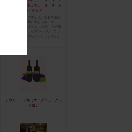
ゥ ブラン キュヴェ ユーグ ド
ゥ クルメ
シャンパーニュの中心部、最も高品質
なシャルドネ栽培に適するル・メニ
ル シュール オジェに拠点。 きめ細
かい泡立ちでドライフルーツやバニラ
のような香り、柔らかくしっかりとし
た酸味が印象的。
ジヴリー プルミエ クリュ クレ
ミヨン