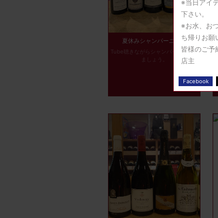
※当日アイ
下さい。
※お水、お
ち帰りお願
夏休みシャンパーニュ会
皆様のご予
Tube聴きながらシャンパーニュ飲み
ましょう。
店主