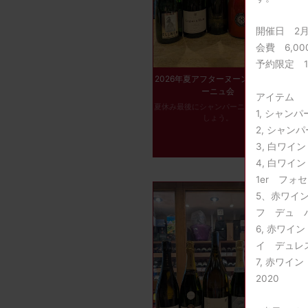
開催日 2月
会費 6,0
予約限定 1
2026年夏アフターヌーンシャンパ
ーニュ会
アイテム
夏休み最後にシャンパーニュ楽しみま
1, シャ
しょう。
2, シャ
3, 白ワ
4, 白ワ
1er フォセ
5、赤ワイ
フ デュ パ
6, 赤ワ
イ デュレス
7, 赤ワ
2020