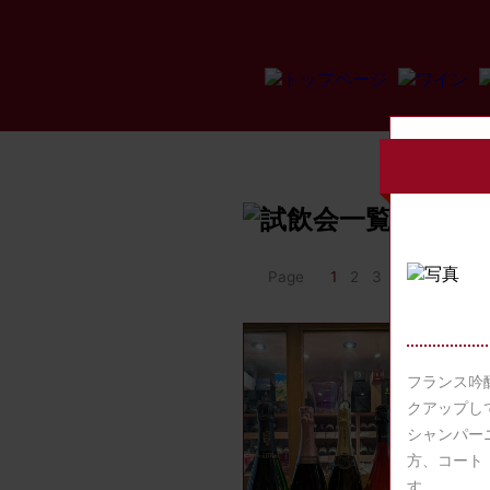
Page
1
2
3
4
>>
フランス吟
クアップし
シャンパー
方、コート
す。