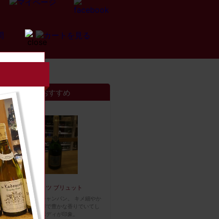
おすすめ
ドゥッツ ブリュット
マドンナ愛飲シャンパン。 キメ細やか
な泡立ち、芳醇で豊かな香りでいてし
っかりとしたボディが印象。