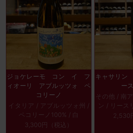
ジョケレーモ コン イ フ
キャサリン
ィオーリ アブルッツォ ペ
ー
コリーノ
その他 / 
イタリア / アブルッツォ州 /
ン / リースリ
ペコリーノ100% / 白
2,53
3,300円（税込）