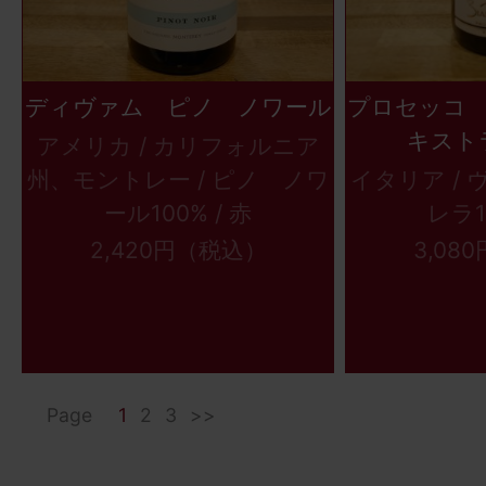
ディヴァム ピノ ノワール
プロセッコ
キスト
アメリカ / カリフォルニア
州、モントレー / ピノ ノワ
イタリア / 
ール100% / 赤
レラ1
2,420円（税込）
3,08
Page
1
2
3
>>