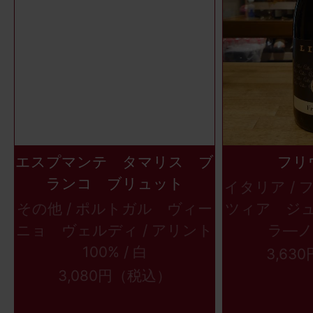
エスプマンテ タマリス ブ
フリ
ランコ ブリュット
イタリア /
その他 / ポルトガル ヴィー
ツィア ジュ
ニョ ヴェルディ / アリント
ラ―ノ1
100% / 白
3,63
3,080円（税込）